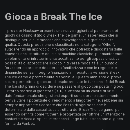
Principale
Casinò
allGames
Break The Ice
Gioca a Break The Ice
Gioca
Il provider Hacksaw presenta una nuova aggiunta al panorama dei
giochi da casinò, il titolo Break The Ice game, un'esperienza che si
distingue per le sue meccaniche coinvolgenti e la grafica di alta
qualità. Questa produzione è classificata nella categoria "Other",
suggerendo un approccio innovativo che potrebbe discostarsi dalle
convenzionali strutture delle slot machine classiche, pur mantenendo
un elemento di intrattenimento accattivante per gli appassionati. La
possibilità di approcciare il gioco in diverse modalità è un punto di
forza; per coloro che desiderano familiarizzare con le regole e le
dinamiche senza impegno finanziario immediato, la versione Break
The Ice demo è prontamente disponibile. Questo ambiente di prova
sicuro permette ai giocatori di esplorare tutte le funzionalità del Break
The Ice slot prima di decidere se passare al gioco con posta in gioco.
Il ritorno teorico al giocatore (RTP) si attesta su un valore di 66.53, un
dato fondamentale che gli utenti esperti considerano attentamente
per valutare il potenziale di rendimento a lungo termine, sebbene sia
sempre importante ricordare che l'esito di ogni sessione è
determinato dalla casualità. La struttura del Break The Ice game, pur
essendo definita come "Other", è progettata per offrire un'interazione
costante e ricca di spunti interessanti lungo tutta la sessione di gioco
fornita da Fonbet.