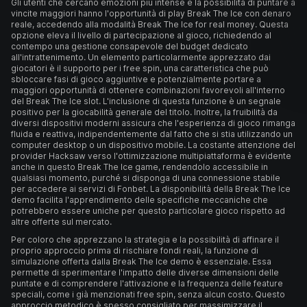
Gli utenti che cercano emozioni più intense e la possibilità di puntare a
vincite maggiori hanno l'opportunità di play Break The Ice con denaro
reale, accedendo alla modalità Break The Ice for real money. Questa
opzione eleva il livello di partecipazione al gioco, richiedendo al
contempo una gestione consapevole del budget dedicato
all'intrattenimento. Un elemento particolarmente apprezzato dai
giocatori è il supporto per i free spin, una caratteristica che può
sbloccare fasi di gioco aggiuntive e potenzialmente portare a
maggiori opportunità di ottenere combinazioni favorevoli all'interno
del Break The Ice slot. L'inclusione di questa funzione è un segnale
positivo per la giocabilità generale del titolo. Inoltre, la fruibilità da
diversi dispositivi moderni assicura che l'esperienza di gioco rimanga
fluida e reattiva, indipendentemente dal fatto che si stia utilizzando un
computer desktop o un dispositivo mobile. La costante attenzione del
provider Hacksaw verso l'ottimizzazione multipiattaforma è evidente
anche in questo Break The Ice game, rendendolo accessibile in
qualsiasi momento, purché si disponga di una connessione stabile
per accedere ai servizi di Fonbet. La disponibilità della Break The Ice
demo facilita l'apprendimento delle specifiche meccaniche che
potrebbero essere uniche per questo particolare gioco rispetto ad
altre offerte sul mercato.
Per coloro che apprezzano la strategia e la possibilità di affinare il
proprio approccio prima di rischiare fondi reali, la funzione di
simulazione offerta dalla Break The Ice demo è essenziale. Essa
permette di sperimentare l'impatto delle diverse dimensioni delle
puntate e di comprendere l'attivazione e la frequenza delle feature
speciali, come i già menzionati free spin, senza alcun costo. Questo
approccio metodico è spesso consigliato per massimizzare il