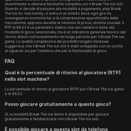
divertimento e ottenere familiarità completa con il Break The Ice slot.
Quando si decide di passare alla modalità a pagamento, play Break
The Ice for real money, si entra in un ambito dove ogni giro ha
conseguenze economiche, e la comprensione approfondita delle
meccaniche, appresa durante le sessioni di prova, diventa cruciale. Il
RTP di 66.53 è un parametro statico che non cambia in base alla
modalità di gioco selezionata, ma è un indicatore generale teorico del
ritorno atteso sull'investimento nel lungo periodo per il Break The Ice
game. La qualità complessiva del prodotto targato Hacksaw
suggerisce che il Break The Ice slot è stato sviluppato con un occhio
di riguardo sia per l'estetica che per la funzionalità di gioco.
FAQ
Qual è la percentuale di ritorno al giocatore (RTP)
nella slot machine?
La percentuale di ritorno al giocatore (RTP) per il Break The Ice game
è di 66.53.
Posso giocare gratuitamente a questo gioco?
Sì, la modalità Break The Ice demo è disponibile per giocare
gratuitamente e familiarizzare con il Break The Ice slot.
È possibile giocare a questa slot da telefono