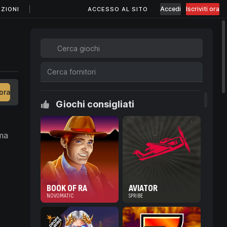
Accedi
Iscriviti ora
ZIONI
ACCESSO AL SITO
 ora
Giochi consigliati
ama
BOOK OF RA
AVIATOR
NOVOMATIC
SPRIBE