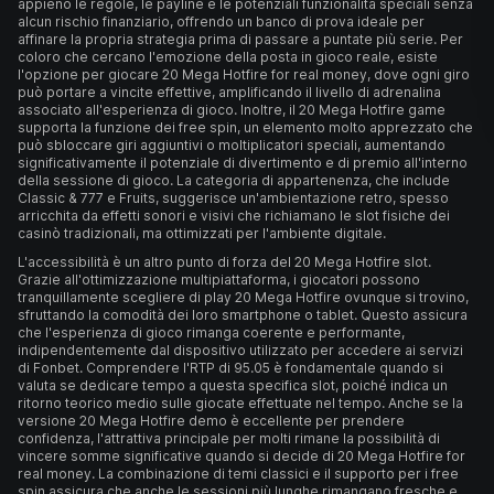
appieno le regole, le payline e le potenziali funzionalità speciali senza
alcun rischio finanziario, offrendo un banco di prova ideale per
affinare la propria strategia prima di passare a puntate più serie. Per
coloro che cercano l'emozione della posta in gioco reale, esiste
l'opzione per giocare 20 Mega Hotfire for real money, dove ogni giro
può portare a vincite effettive, amplificando il livello di adrenalina
associato all'esperienza di gioco. Inoltre, il 20 Mega Hotfire game
supporta la funzione dei free spin, un elemento molto apprezzato che
può sbloccare giri aggiuntivi o moltiplicatori speciali, aumentando
significativamente il potenziale di divertimento e di premio all'interno
della sessione di gioco. La categoria di appartenenza, che include
Classic & 777 e Fruits, suggerisce un'ambientazione retro, spesso
arricchita da effetti sonori e visivi che richiamano le slot fisiche dei
casinò tradizionali, ma ottimizzati per l'ambiente digitale.
L'accessibilità è un altro punto di forza del 20 Mega Hotfire slot.
Grazie all'ottimizzazione multipiattaforma, i giocatori possono
tranquillamente scegliere di play 20 Mega Hotfire ovunque si trovino,
sfruttando la comodità dei loro smartphone o tablet. Questo assicura
che l'esperienza di gioco rimanga coerente e performante,
indipendentemente dal dispositivo utilizzato per accedere ai servizi
di Fonbet. Comprendere l'RTP di 95.05 è fondamentale quando si
valuta se dedicare tempo a questa specifica slot, poiché indica un
ritorno teorico medio sulle giocate effettuate nel tempo. Anche se la
versione 20 Mega Hotfire demo è eccellente per prendere
confidenza, l'attrattiva principale per molti rimane la possibilità di
vincere somme significative quando si decide di 20 Mega Hotfire for
real money. La combinazione di temi classici e il supporto per i free
spin assicura che anche le sessioni più lunghe rimangano fresche e