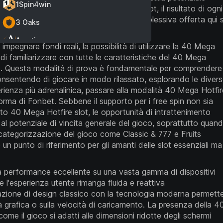
1Spin4win
portante notare che, come per tutte le slot, il risultato di ogni
curando l'imparzialità dell'esperienza complessiva offerta qui 
3 Oaks
Amatic
pegnare fondi reali, la possibilità di utilizzare la 40 Mega
i familiarizzare con tutte le caratteristiche del 40 Mega
Apparat Gaming
e. Questa modalità di prova è fondamentale per comprendere 
AvatarUX
 consentendo di giocare in modo rilassato, esplorando le diver
sperienza più adrenalinica, passare alla modalità 40 Mega Hotfir
Backseat Gaming
forma di Fonbet. Sebbene il supporto per i free spin non sia
to 40 Mega Hotfire slot, le opportunità di intrattenimento
Barbara Bang
 al potenziale di vincita generale del gioco, soprattutto quan
Belatra
 categorizzazione del gioco come Classic & 777 e Fruits
n punto di riferimento per gli amanti delle slot essenziali ma
BetGames
BetSoft Gaming
 performance eccellente su una vasta gamma di dispositivi
 l'esperienza utente rimanga fluida e reattiva
Booming Games
azione di design classico con la tecnologia moderna permett
CP Games
 grafica o sulla velocità di caricamento. La presenza della 4
me il gioco si adatti alle dimensioni ridotte degli schermi
CQ9 Gaming