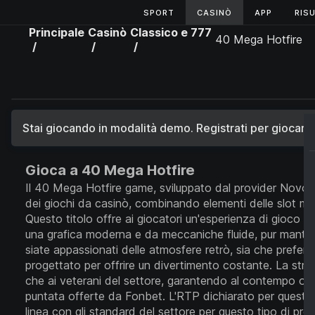
SPORT
SPORT
CASINÒ
CASINÒ
APP
APP
RISU
RISU
Principale
Casinò
Classico e 777
40 Mega Hotfire
40 Mega Hotfire
Stai giocando in modalità demo. Registrati per giocar
Gioca a 40 Mega Hotfire
Il 40 Mega Hotfire game, sviluppato dal provider Novoma
dei giochi da casinò, combinando elementi delle slot mach
Questo titolo offre ai giocatori un'esperienza di gioco dir
una grafica moderna e da meccaniche fluide, pur mantenen
siate appassionati delle atmosfere retrò, sia che preferiat
progettato per offrire un divertimento costante. La strutt
che ai veterani del settore, garantendo al contempo opzi
puntata offerte da Fonbet. L'RTP dichiarato per questo 
linea con gli standard del settore per questo tipo di pr