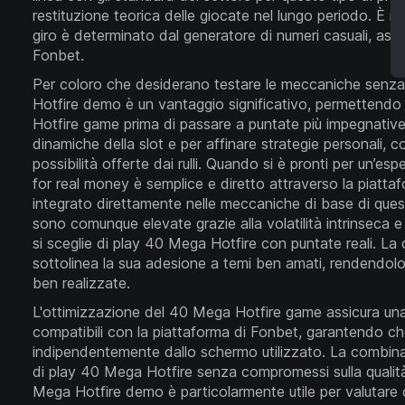
restituzione teorica delle giocate nel lungo periodo. È im
giro è determinato dal generatore di numeri casuali, assi
Fonbet.
Per coloro che desiderano testare le meccaniche senza im
Hotfire demo è un vantaggio significativo, permettendo d
Hotfire game prima di passare a puntate più impegnativ
dinamiche della slot e per affinare strategie personali,
possibilità offerte dai rulli. Quando si è pronti per un’e
for real money è semplice e diretto attraverso la piatta
integrato direttamente nelle meccaniche di base di ques
sono comunque elevate grazie alla volatilità intrinseca e
si sceglie di play 40 Mega Hotfire con puntate reali. La
sottolinea la sua adesione a temi ben amati, rendendolo u
ben realizzate.
L'ottimizzazione del 40 Mega Hotfire game assicura una
compatibili con la piattaforma di Fonbet, garantendo che
indipendentemente dallo schermo utilizzato. La combin
di play 40 Mega Hotfire senza compromessi sulla qualità
Mega Hotfire demo è particolarmente utile per valutare co