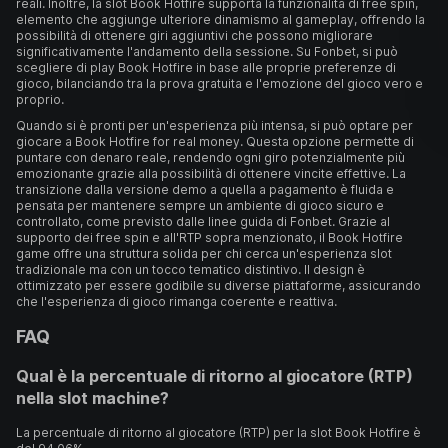
reali. Inoltre, la slot Book Hotfire supporta la funzionalità di free spin,
elemento che aggiunge ulteriore dinamismo al gameplay, offrendo la
possibilità di ottenere giri aggiuntivi che possono migliorare
significativamente l'andamento della sessione. Su Fonbet, si può
scegliere di play Book Hotfire in base alle proprie preferenze di
gioco, bilanciando tra la prova gratuita e l'emozione del gioco vero e
proprio.
Quando si è pronti per un'esperienza più intensa, si può optare per
giocare a Book Hotfire for real money. Questa opzione permette di
puntare con denaro reale, rendendo ogni giro potenzialmente più
emozionante grazie alla possibilità di ottenere vincite effettive. La
transizione dalla versione demo a quella a pagamento è fluida e
pensata per mantenere sempre un ambiente di gioco sicuro e
controllato, come previsto dalle linee guida di Fonbet. Grazie al
supporto dei free spin e all'RTP sopra menzionato, il Book Hotfire
game offre una struttura solida per chi cerca un'esperienza slot
tradizionale ma con un tocco tematico distintivo. Il design è
ottimizzato per essere godibile su diverse piattaforme, assicurando
che l'esperienza di gioco rimanga coerente e reattiva.
FAQ
Qual è la percentuale di ritorno al giocatore (RTP)
nella slot machine?
La percentuale di ritorno al giocatore (RTP) per la slot Book Hotfire è