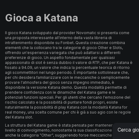
Principale
Casinò
Altro
Katana
Gioca a Katana
Gioca
Il gioco Katana sviluppato dal provider Novomatic si presenta come
una proposta interessante all'interno della vasta libreria di
intrattenimento disponibile su Fonbet. Questa creazione combina
elementi che la collocano tra le categorie di gioco Other e Slots,
offrendo un'esperienza variegata che può adattarsi a differenti
preferenze di gioco. Un aspetto fondamentale per qualsiasi
appassionato di slot è senza dubbio il valore di RTP, che per Katana è
fissato a 94.09, un valore che indica la percentuale teorica di ritorno
agli scommettitori nel lungo periodo. È importante sottolineare che,
per chi desidera familiarizzare con le meccaniche o semplicemente
provare l'atmosfera del gioco senza impegno immediato, è
disponibile la versione Katana demo. Questa modalità permette di
prendere confidenza con le dinamiche del Katana game e le
potenziali funzioni speciali. Per gli utenti che cercano l'emozione del
rischio calcolato e la possibilità di puntare fondi propri, esiste
naturalmente la possibilità di play Katana con la modalità Katana for
real money, una scelta comune per chi è già a suo agio con le regole
del Katana slot.
La struttura del Katana game è stata pensata per mantenere un buon
Cerca gio
livello di coinvolgimento, nonostante la sua classificazione che include
anche la categoria "Other", suggerendo forse meccaniche non