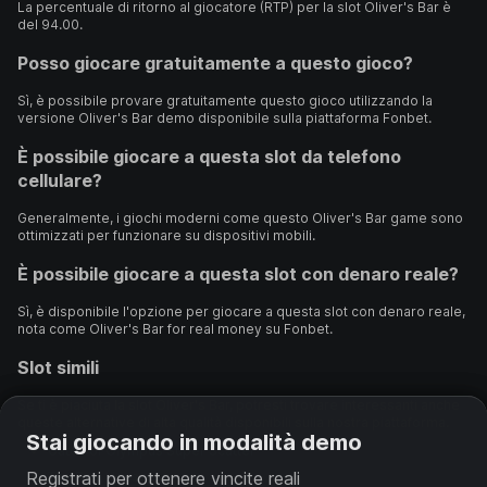
La percentuale di ritorno al giocatore (RTP) per la slot Oliver's Bar è
del 94.00.
Posso giocare gratuitamente a questo gioco?
Sì, è possibile provare gratuitamente questo gioco utilizzando la
versione Oliver's Bar demo disponibile sulla piattaforma Fonbet.
È possibile giocare a questa slot da telefono
cellulare?
Generalmente, i giochi moderni come questo Oliver's Bar game sono
ottimizzati per funzionare su dispositivi mobili.
È possibile giocare a questa slot con denaro reale?
Sì, è disponibile l'opzione per giocare a questa slot con denaro reale,
nota come Oliver's Bar for real money su Fonbet.
Slot simili
Se ti è piaciuta la slot Oliver's Bar, potresti trovare interessanti anche
queste alternative di alta qualità disponibili sulla nostra piattaforma.
Stai giocando in modalità demo
Gates of Olympus Super Scatter
Registrati per ottenere vincite reali
The Dog House