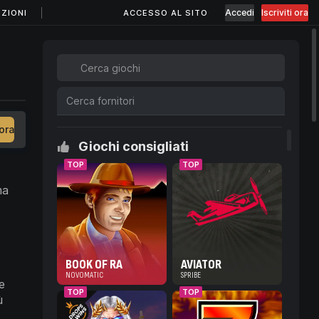
Accedi
Iscriviti ora
ZIONI
ACCESSO AL SITO
 ora
Giochi consigliati
TOP
TOP
ma
BOOK OF RA
AVIATOR
NOVOMATIC
SPRIBE
le
TOP
TOP
ù