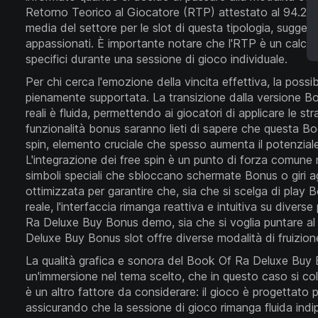
Retorno Teorico al Giocatore (RTP) attestato al 94.26%,
media del settore per le slot di questa tipologia, sugger
appassionati. È importante notare che l'RTP è un calcolo 
specifici durante una sessione di gioco individuale.
Per chi cerca l'emozione della vincita effettiva, la pos
pienamente supportata. La transizione dalla versione 
reali è fluida, permettendo ai giocatori di applicare le st
funzionalità bonus saranno lieti di sapere che questa B
spin, elemento cruciale che spesso aumenta il potenziale
L'integrazione dei free spin è un punto di forza comune 
simboli speciali che sbloccano schermate Bonus o giri agg
ottimizzata per garantire che, sia che si scelga di pla
reale, l'interfaccia rimanga reattiva e intuitiva su diver
Ra Deluxe Buy Bonus demo, sia che si voglia puntare a
Deluxe Buy Bonus slot offre diverse modalità di fruizion
La qualità grafica e sonora del Book Of Ra Deluxe Bu
un'immersione nel tema scelto, che in questo caso si col
è un altro fattore da considerare: il gioco è progettato 
assicurando che la sessione di gioco rimanga fluida ind