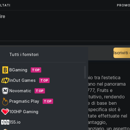
...
LTATI
LTATI
PROMO
ire
Modalità
demo
e con denaro vero
Iscriviti
Tutti i fornitori
BGaming
TOP
omatic rappresenta un convincente connubio tra l'estetica
InOut Games
TOP
e gli appassionati di rulli digitali si aspettano nel panorama
revalentemente nelle categorie Classic & 777, Fruits e
Novomatic
TOP
 contempo dinamica. Il design è pulito e intuitivo, rendendo
Pragmatic Play
TOP
entre i veterani apprezzeranno le meccaniche di base ben
di ritorno al giocatore (RTP) per questa specifica slot è
100HP Gaming
ica sulla restituzione potenziale delle puntate effettuate nel
Double Devil's Hotfire demo è un grande vantaggio,
155.io
namiche di gioco senza alcun rischio finanziario, un aspetto