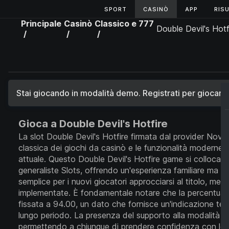
SPORT
SPORT
CASINÒ
CASINÒ
APP
APP
RISU
RISU
Principale
Casinò
Classico e 777
Double Devil's Hotf
Double Devil's Hotfire
Stai giocando in modalità demo. Registrati per giocar
Gioca a Double Devil's Hotfire
La slot Double Devil's Hotfire firmata dal provider Nov
classica dei giochi da casinò e le funzionalità moderne ch
attuale. Questo Double Devil's Hotfire game si colloca p
generaliste Slots, offrendo un'esperienza familiare ma al
semplice per i nuovi giocatori approcciarsi al titolo, m
implementate. È fondamentale notare che la percentuale 
fissata a 94.00, un dato che fornisce un'indicazione teor
lungo periodo. La presenza del supporto alla modalità 
permettendo a chiunque di prendere confidenza con le di