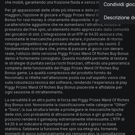
che mobili, garantendo una fruizione fluida e senza interruzioni.
Condividi gio
Per gli appassionati delle sfide più intense e delle possibilità di vincita
maggiori, l’opzione di giocare a Piggy Prizes Wand Of Riches Buy
Descrizione d
Bonus for real money è chiaramente disponibile. Il gioco supporta
caratteristiche aggiuntive che ne aumentano l'attrattiva, inclusa la
presenza dei free spin, un elemento molto apprezzato dalla comunità
dei giocatori di slot. L'integrazione di un RTP di 94.55 assicura che,
nonostante le meccaniche possano variare, il potenziale di ritorno
rimanga competitivo nel panorama attuale dei giochi da casinò. È
fondamentale ricordare che, prima di passare al gioco con denaro
reale, l'utilizzo della versione Piggy Prizes Wand Of Riches Buy Bonus
demo è fortemente consigliato. Questa modalità permette di testare
le strategie di puntata senza rischi finanziari, offrendo una panoramica
completa delle funzionalità del Piggy Prizes Wand Of Riches Buy
Bonus game. La qualità complessiva del prodotto fornito da
Novomatic si riflette nell'attenzione posta sia sull'aspetto visivo che
sulla robustezza tecnica del software, rendendo l'esperienza di play
Piggy Prizes Wand Of Riches Buy Bonus piacevole e affidabile per
ogni sessione di intrattenimento.
La versatilità è un altro punto di forza del Piggy Prizes Wand Of Riches
Buy Bonus slot. Nonostante la classificazione nelle categorie "Other"
e "Slots", la sua struttura tende a privilegiare le meccaniche tipiche
delle slot, con probabilità di attivazione di bonus e giri gratuiti che
possono rendere il gameplay estremamente interessante. L'RTP di
94.55 è un indicatore importante per chi valuta il gioco su base
statistica. Sebbene la funzione free spin sia integrata, fornendo
momenti di gioco potenzialmente più remunerativi, la consultazione