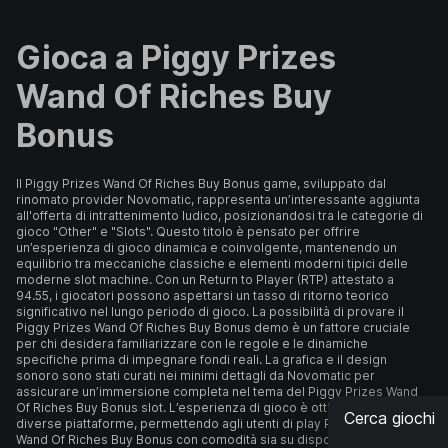
Principale
Casinò
Altro
Gioca a Piggy Prizes
Piggy Prizes Wand Of Riches Buy Bonus
Wand Of Riches Buy
Gioca
Bonus
Il Piggy Prizes Wand Of Riches Buy Bonus game, sviluppato dal
rinomato provider Novomatic, rappresenta un’interessante aggiunta
all'offerta di intrattenimento ludico, posizionandosi tra le categorie di
gioco "Other" e "Slots". Questo titolo è pensato per offrire
un’esperienza di gioco dinamica e coinvolgente, mantenendo un
equilibrio tra meccaniche classiche e elementi moderni tipici delle
moderne slot machine. Con un Return to Player (RTP) attestato a
94.55, i giocatori possono aspettarsi un tasso di ritorno teorico
significativo nel lungo periodo di gioco. La possibilità di provare il
Piggy Prizes Wand Of Riches Buy Bonus demo è un fattore cruciale
per chi desidera familiarizzare con le regole e le dinamiche
specifiche prima di impegnare fondi reali. La grafica e il design
sonoro sono stati curati nei minimi dettagli da Novomatic per
assicurare un’immersione completa nel tema del Piggy Prizes Wand
Of Riches Buy Bonus slot. L’esperienza di gioco è ottimizzata per
Cerca giochi
diverse piattaforme, permettendo agli utenti di play Piggy Prizes
Wand Of Riches Buy Bonus con comodità sia su dispositivi desktop