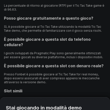
La percentuale di ritorno al giocatore (RTP) per il Tic Tac Take game è
di 96.63.
Posso giocare gratuitamente a questo gioco?
Sì, è possibile giocare al Tic Tac Take utilizzando la modalità Tic Tac
Take demo, che permette di familiarizzare con il gioco senza rischi.
È possibile giocare a questa slot da telefono
cellulare?
I giochi sviluppati da Pragmatic Play sono generalmente ottimizzati
per essere giocati su diverse piattaforme, inclusi i dispositivi mobili.
È possibile giocare a questa slot con denaro reale?
Presso Fonbet è possibile giocare al Tic Tac Take for real money,
dopo essersi assicurati di aver compreso appieno le meccaniche
attraverso la versione demo.
Slot simili
Se ti è piaciuta la slot Tic Tac Take, potresti trovare interessanti anche
questi titoli:
Stai giocando in modalità demo
The Dog House