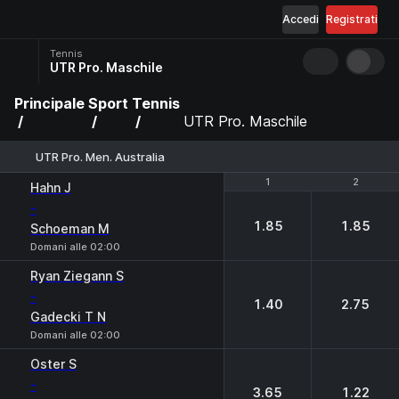
Accedi
Registrati
Tennis
UTR Pro. Maschile
Principale
Sport
Tennis
UTR Pro. Maschile
UTR Pro. Men. Australia
1
1
2
2
Hahn J
-
1.85
1.85
Schoeman M
Domani alle 02:00
Ryan Ziegann S
-
1.40
2.75
Gadecki T N
Domani alle 02:00
Oster S
-
3.65
1.22