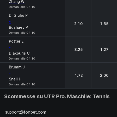
Zhang W
Domani alle 04:10
Di Giulio P
-
2.10
1.65
Bushuev P
Domani alle 04:10
Potter E
-
3.25
1.27
Djakouris C
Domani alle 04:10
Brumm J
-
1.72
2.00
Snell H
Domani alle 04:10
Scommesse su UTR Pro. Maschile: Tennis
support@fonbet.com