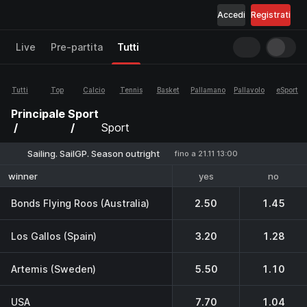
Accedi
Registrati
Live
Pre-partita
Tutti
Tutti
Top
Calcio
Tennis
Basket
Pallamano
Pallavolo
eSport
Principale
Sport
Sport
Sailing. SailGP. Season outright
fino a 21.11 13:00
yes
no
winner
Bonds Flying Roos (Australia)
2.50
1.45
Los Gallos (Spain)
3.20
1.28
Artemis (Sweden)
5.50
1.10
USA
7.70
1.04