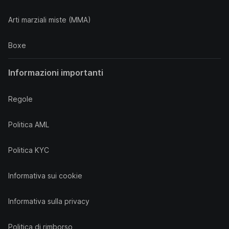
Arti marziali miste (MMA)
Boxe
Informazioni importanti
Regole
Politica AML
Politica KYC
Informativa sui cookie
Informativa sulla privacy
Politica di rimborso