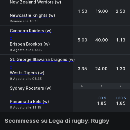
New Zealand Warriors (w)
-
1.50
19.00
2.50
Newcastle Knights (w)
Domani alle 10:15
Canberra Raiders (w)
-
5.00
40.00
1.13
Brisben Bronkos (w)
9 Agosto alle 04:35
St. George Illawarra Dragons (w)
-
3.35
24.00
1.30
Wests Tigers (w)
9 Agosto alle 06:35
H
H
1
1
2
2
Sydney Roosters (w)
-
-33.5
+33.5
Parramatta Eels (w)
1.85
1.85
9 Agosto alle 11:15
Scommesse su Lega di rugby: Rugby