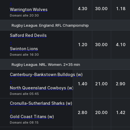
-
4.30
30.00
1.18
Warrington Wolves
Domani alle 20:30
Rugby League. England. RFL Championship
1
X
2
Salford Red Devils
-
1.20
30.00
4.10
Swinton Lions
Domani alle 16:30
Rugby League. NRL. Women. 2x35 min
1
X
2
Canterbury-Bankstown Bulldogs (w)
-
1.40
21.00
2.90
North Queensland Cowboys (w)
Domani alle 05:45
Cronulla-Sutherland Sharks (w)
-
2.80
20.00
1.42
Gold Coast Titans (w)
Domani alle 08:15