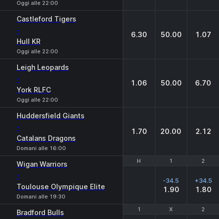
Oggi alle 22:00
Castleford Tigers
-
6.30
50.00
1.07
Hull KR
Oggi alle 22:00
Leigh Leopards
-
1.06
50.00
6.70
York RLFC
Oggi alle 22:00
Huddersfield Giants
-
1.70
20.00
2.12
Catalans Dragons
Domani alle 16:00
H
H
1
1
2
2
Wigan Warriors
-
-34.5
+34.5
Toulouse Olympique Elite
1.90
1.80
Domani alle 19:30
1
1
X
X
2
2
Bradford Bulls