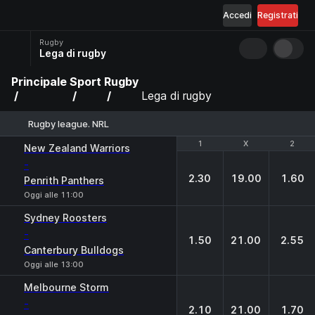
Accedi
Registrati
Rugby
Lega di rugby
Principale
Sport
Rugby
Lega di rugby
Rugby league. NRL
1
1
X
X
2
2
New Zealand Warriors
-
2.30
19.00
1.60
Penrith Panthers
Oggi alle 11:00
Sydney Roosters
-
1.50
21.00
2.55
Canterbury Bulldogs
Oggi alle 13:00
Melbourne Storm
-
2.10
21.00
1.70