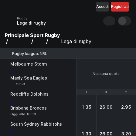
Accedi
Registrati
Rugby
Lega di rugby
Principale
Sport
Rugby
Lega di rugby
Rugby league. NRL
Melbourne Storm
-
Nessuna quota
Manly Sea Eagles
79:59
1
1
X
X
2
2
Redcliffe Dolphins
-
1.35
26.00
2.95
Brisbane Broncos
Oggi alle 10:30
South Sydney Rabbitohs
-
1.30
26.00
3.20