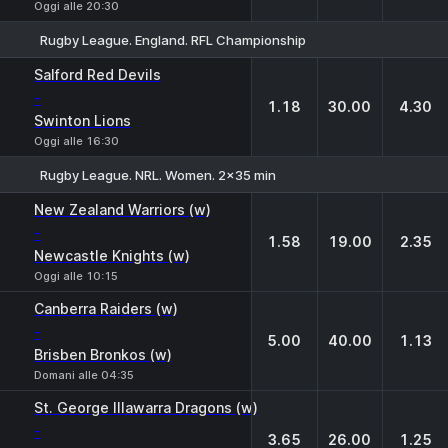
Oggi alle 20:30
Rugby League. England. RFL Championship
1
X
2
Salford Red Devils
-
1.18
30.00
4.30
Swinton Lions
Oggi alle 16:30
Rugby League. NRL. Women. 2x35 min
1
X
2
New Zealand Warriors (w)
-
1.58
19.00
2.35
Newcastle Knights (w)
Oggi alle 10:15
Canberra Raiders (w)
-
5.00
40.00
1.13
Brisben Bronkos (w)
Domani alle 04:35
St. George Illawarra Dragons (w)
-
3.65
26.00
1.25