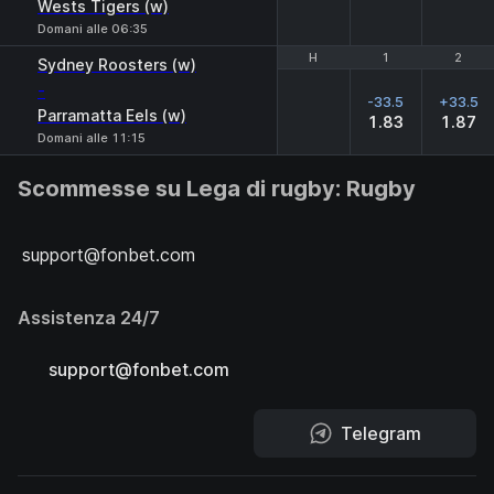
Wests Tigers (w)
Domani alle 06:35
H
H
1
1
2
2
Sydney Roosters (w)
-
-33.5
+33.5
Parramatta Eels (w)
1.83
1.87
Domani alle 11:15
Scommesse su Lega di rugby: Rugby
support@fonbet.com
Assistenza 24/7
support@fonbet.com
Telegram