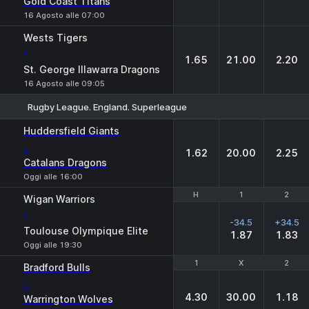
Gold Coast Titans
16 Agosto alle 07:00
Wests Tigers
-
1.65
21.00
2.20
St. George Illawarra Dragons
16 Agosto alle 09:05
Rugby League. England. Superleague
1
X
2
Huddersfield Giants
-
1.62
20.00
2.25
Catalans Dragons
Oggi alle 16:00
H
H
1
1
2
2
Wigan Warriors
-
-34.5
+34.5
Toulouse Olympique Elite
1.87
1.83
Oggi alle 19:30
1
1
X
X
2
2
Bradford Bulls
-
4.30
30.00
1.18
Warrington Wolves