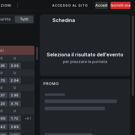
Accedi
Iscriviti ora
ZIONI
ACCESSO AL SITO
artita
Tutti
Schedina
LI
Seleziona il risultato dell'evento
O
U
per piazzare la puntata
.35
3.05
O
U
.73
2.04
PROMO
O
U
.37
2.85
.23
3.75
O
U
.00
1.72
+81
.42
2.65