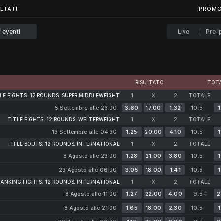
...
LTATI
LTATI
PROMO
i eventi
Live
Pre-p
RISULTATO
TOTA
LE FIGHTS. 12 ROUNDS. SUPER MIDDLEWEIGHT
1
X
2
TOTALE
5 Settembre alle 23:00
3.60
17.00
1.32
10.5
1
TITLE FIGHTS. 12 ROUNDS. WELTERWEIGHT
1
X
2
TOTALE
13 Settembre alle 04:30
1.25
20.00
4.10
10.5
1
TITLE BOUTS. 12 ROUNDS. INTERNATIONAL
1
X
2
TOTALE
8 Agosto alle 23:00
1.28
21.00
3.80
10.5
1
23 Agosto alle 06:00
3.05
18.00
1.41
10.5
1
RANKING FIGHTS. 12 ROUNDS. INTERNATIONAL
1
X
2
TOTALE
8 Agosto alle 11:00
1.27
22.00
4.00
9.5
2
8 Agosto alle 21:00
1.65
18.00
2.30
10.5
1