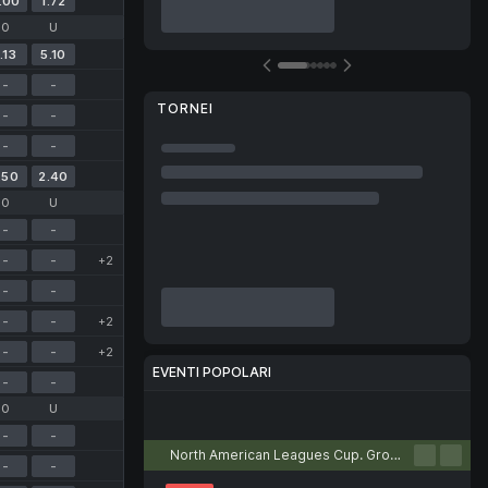
.00
1.72
O
U
.13
5.10
-
-
TORNEI
-
-
-
-
.50
2.40
O
U
-
-
-
-
+2
-
-
-
-
+2
-
-
+2
EVENTI POPOLARI
-
-
O
U
Calcio
Tennis
Basket
eSport
Tennis da tavolo
-
-
North American Leagues Cup. Group stage
-
-