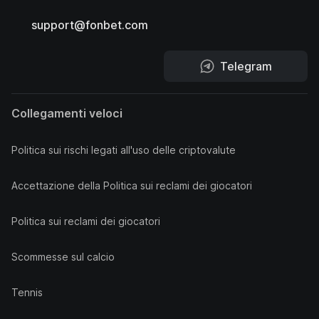
support@fonbet.com
Telegram
Collegamenti veloci
Politica sui rischi legati all'uso delle criptovalute
Accettazione della Politica sui reclami dei giocatori
Politica sui reclami dei giocatori
Scommesse sul calcio
Tennis