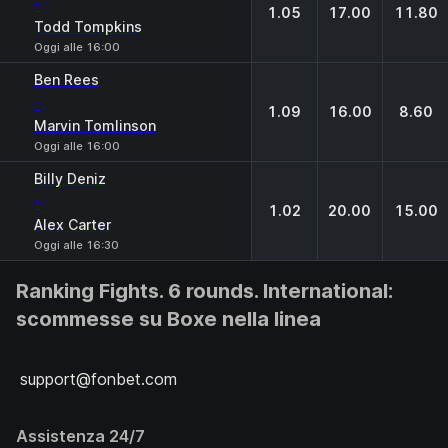
-
1.05
17.00
11.80
Todd Tompkins
Oggi alle 16:00
Ben Rees
-
1.09
16.00
8.60
Marvin Tomlinson
Oggi alle 16:00
Billy Deniz
-
1.02
20.00
15.00
Alex Carter
Oggi alle 16:30
Ranking Fights. 6 rounds. International:
scommesse su Boxe nella linea
support@fonbet.com
Assistenza 24/7