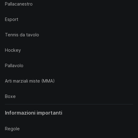
Pallacanestro
Esport
Tennis da tavolo
Hockey
Pallavolo
Arti marziali miste (MMA)
Boxe
Informazioni importanti
Regole